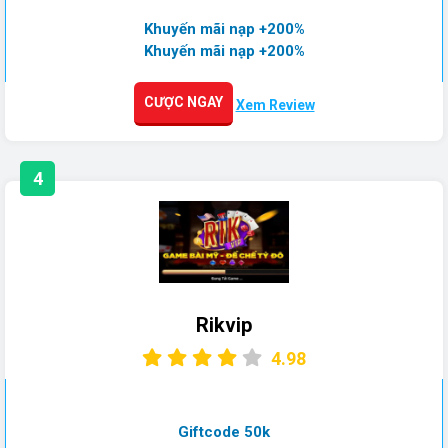
Khuyến mãi nạp +200%
Khuyến mãi nạp +200%
CƯỢC NGAY
Xem Review
4
Rikvip
4.98
Giftcode 50k