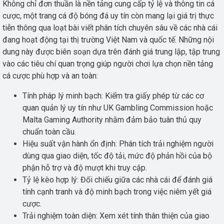
Không chỉ đơn thuần là nền tảng cung cấp tỷ lệ và thông tin cá
cược, một trang cá độ bóng đá uy tín còn mang lại giá trị thực
tiễn thông qua loạt bài viết phân tích chuyên sâu về các nhà cái
đang hoạt động tại thị trường Việt Nam và quốc tế. Những nội
dung này được biên soạn dựa trên đánh giá trung lập, tập trung
vào các tiêu chí quan trọng giúp người chơi lựa chọn nền tảng
cá cược phù hợp và an toàn:
Tính pháp lý minh bạch: Kiểm tra giấy phép từ các cơ
quan quản lý uy tín như UK Gambling Commission hoặc
Malta Gaming Authority nhằm đảm bảo tuân thủ quy
chuẩn toàn cầu.
Hiệu suất vận hành ổn định: Phân tích trải nghiệm người
dùng qua giao diện, tốc độ tải, mức độ phản hồi của bộ
phận hỗ trợ và độ mượt khi truy cập.
Tỷ lệ kèo hợp lý: Đối chiếu giữa các nhà cái để đánh giá
tính cạnh tranh và độ minh bạch trong việc niêm yết giá
cược.
Trải nghiệm toàn diện: Xem xét tính thân thiện của giao