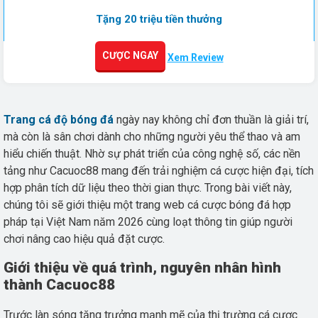
Tặng 20 triệu tiền thưởng
CƯỢC NGAY
Xem Review
Trang cá độ bóng đá
ngày nay không chỉ đơn thuần là giải trí,
mà còn là sân chơi dành cho những người yêu thể thao và am
hiểu chiến thuật. Nhờ sự phát triển của công nghệ số, các nền
tảng như Cacuoc88 mang đến trải nghiệm cá cược hiện đại, tích
hợp phân tích dữ liệu theo thời gian thực. Trong bài viết này,
chúng tôi sẽ giới thiệu một trang web cá cược bóng đá hợp
pháp tại Việt Nam năm 2026 cùng loạt thông tin giúp người
chơi nâng cao hiệu quả đặt cược.
Giới thiệu về quá trình, nguyên nhân hình
thành Cacuoc88
Trước làn sóng tăng trưởng mạnh mẽ của thị trường cá cược