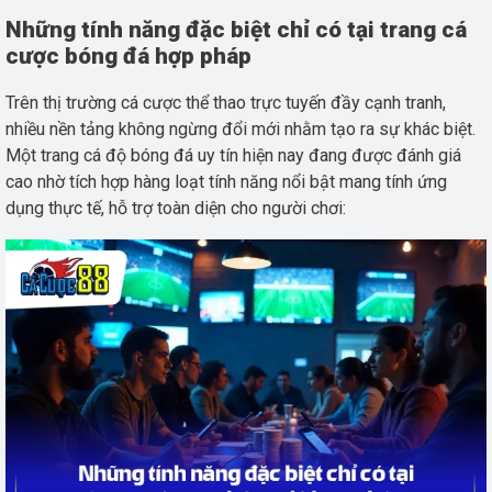
Những tính năng đặc biệt chỉ có tại trang cá
cược bóng đá hợp pháp
Trên thị trường cá cược thể thao trực tuyến đầy cạnh tranh,
nhiều nền tảng không ngừng đổi mới nhằm tạo ra sự khác biệt.
Một trang cá độ bóng đá uy tín hiện nay đang được đánh giá
cao nhờ tích hợp hàng loạt tính năng nổi bật mang tính ứng
dụng thực tế, hỗ trợ toàn diện cho người chơi: