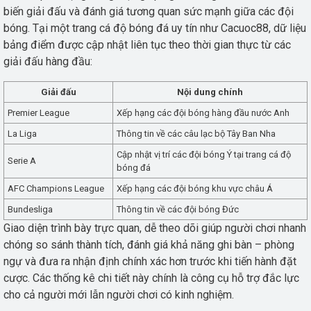
biến giải đấu và đánh giá tương quan sức mạnh giữa các đội
bóng. Tại một trang cá độ bóng đá uy tín như Cacuoc88, dữ liệu
bảng điểm được cập nhật liên tục theo thời gian thực từ các
giải đấu hàng đầu:
Giải đấu
Nội dung chính
Premier League
Xếp hạng các đội bóng hàng đầu nước Anh
La Liga
Thông tin về các câu lạc bộ Tây Ban Nha
Cập nhật vị trí các đội bóng Ý tại trang cá độ
Serie A
bóng đá
AFC Champions League
Xếp hạng các đội bóng khu vực châu Á
Bundesliga
Thông tin về các đội bóng Đức
Giao diện trình bày trực quan, dễ theo dõi giúp người chơi nhanh
chóng so sánh thành tích, đánh giá khả năng ghi bàn – phòng
ngự và đưa ra nhận định chính xác hơn trước khi tiến hành đặt
cược. Các thống kê chi tiết này chính là công cụ hỗ trợ đắc lực
cho cả người mới lẫn người chơi có kinh nghiệm.