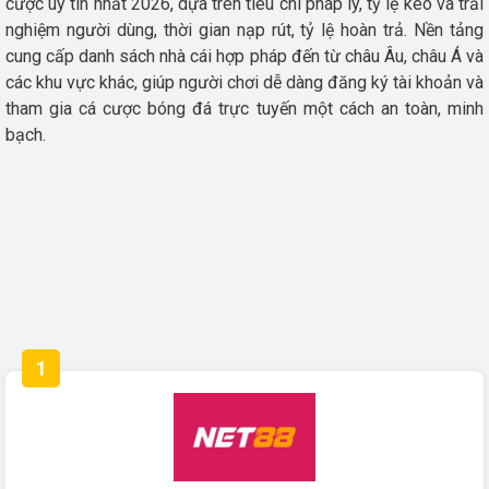
cược uy tín nhất 2026, dựa trên tiêu chí pháp lý, tỷ lệ kèo và trải
nghiệm người dùng, thời gian nạp rút, tỷ lệ hoàn trả. Nền tảng
cung cấp danh sách nhà cái hợp pháp đến từ châu Âu, châu Á và
các khu vực khác, giúp người chơi dễ dàng đăng ký tài khoản và
tham gia cá cược bóng đá trực tuyến một cách an toàn, minh
bạch.
1