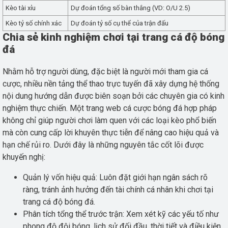
Kèo tài xỉu
Dự đoán tổng số bàn thắng (VD: O/U 2.5)
Kèo tỷ số chính xác
Dự đoán tỷ số cụ thể của trận đấu
Chia sẻ kinh nghiệm chơi tại trang cá độ bóng
đá
Nhằm hỗ trợ người dùng, đặc biệt là người mới tham gia cá
cược, nhiều nền tảng thể thao trực tuyến đã xây dựng hệ thống
nội dung hướng dẫn được biên soạn bởi các chuyên gia có kinh
nghiệm thực chiến. Một trang web cá cược bóng đá hợp pháp
không chỉ giúp người chơi làm quen với các loại kèo phổ biến
mà còn cung cấp lời khuyên thực tiễn để nâng cao hiệu quả và
hạn chế rủi ro. Dưới đây là những nguyên tắc cốt lõi được
khuyến nghị:
Quản lý vốn hiệu quả: Luôn đặt giới hạn ngân sách rõ
ràng, tránh ảnh hưởng đến tài chính cá nhân khi chơi tại
trang cá độ bóng đá.
Phân tích tổng thể trước trận: Xem xét kỹ các yếu tố như
phong độ đội bóng, lịch sử đối đầu, thời tiết và điều kiện