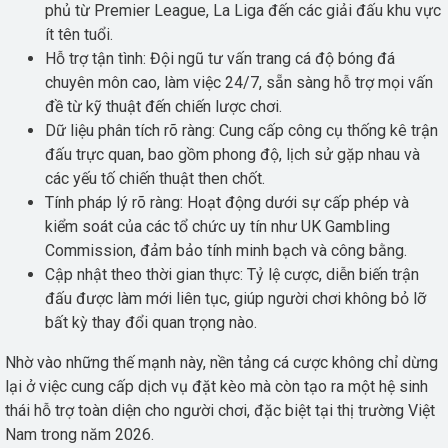
phủ từ Premier League, La Liga đến các giải đấu khu vực
ít tên tuổi.
Hỗ trợ tận tình: Đội ngũ tư vấn trang cá độ bóng đá
chuyên môn cao, làm việc 24/7, sẵn sàng hỗ trợ mọi vấn
đề từ kỹ thuật đến chiến lược chơi.
Dữ liệu phân tích rõ ràng: Cung cấp công cụ thống kê trận
đấu trực quan, bao gồm phong độ, lịch sử gặp nhau và
các yếu tố chiến thuật then chốt.
Tính pháp lý rõ ràng: Hoạt động dưới sự cấp phép và
kiểm soát của các tổ chức uy tín như UK Gambling
Commission, đảm bảo tính minh bạch và công bằng.
Cập nhật theo thời gian thực: Tỷ lệ cược, diễn biến trận
đấu được làm mới liên tục, giúp người chơi không bỏ lỡ
bất kỳ thay đổi quan trọng nào.
Nhờ vào những thế mạnh này, nền tảng cá cược không chỉ dừng
lại ở việc cung cấp dịch vụ đặt kèo mà còn tạo ra một hệ sinh
thái hỗ trợ toàn diện cho người chơi, đặc biệt tại thị trường Việt
Nam trong năm 2026.