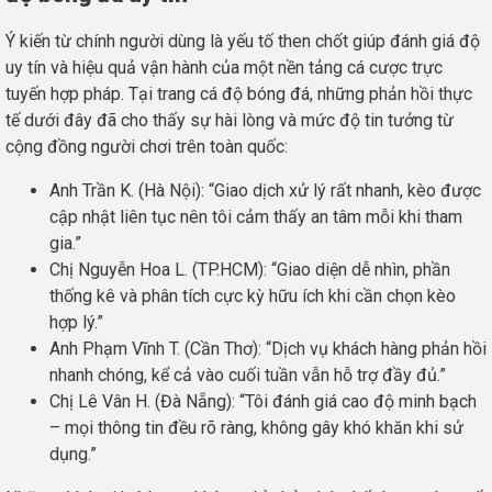
Ý kiến từ chính người dùng là yếu tố then chốt giúp đánh giá độ
uy tín và hiệu quả vận hành của một nền tảng cá cược trực
tuyến hợp pháp. Tại trang cá độ bóng đá, những phản hồi thực
tế dưới đây đã cho thấy sự hài lòng và mức độ tin tưởng từ
cộng đồng người chơi trên toàn quốc:
Anh Trần K. (Hà Nội): “Giao dịch xử lý rất nhanh, kèo được
cập nhật liên tục nên tôi cảm thấy an tâm mỗi khi tham
gia.”
Chị Nguyễn Hoa L. (TP.HCM): “Giao diện dễ nhìn, phần
thống kê và phân tích cực kỳ hữu ích khi cần chọn kèo
hợp lý.”
Anh Phạm Vĩnh T. (Cần Thơ): “Dịch vụ khách hàng phản hồi
nhanh chóng, kể cả vào cuối tuần vẫn hỗ trợ đầy đủ.”
Chị Lê Vân H. (Đà Nẵng): “Tôi đánh giá cao độ minh bạch
– mọi thông tin đều rõ ràng, không gây khó khăn khi sử
dụng.”