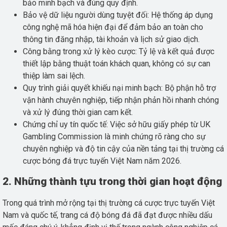
bảo minh bạch và đúng quy định.
Bảo vệ dữ liệu người dùng tuyệt đối: Hệ thống áp dụng
công nghệ mã hóa hiện đại để đảm bảo an toàn cho
thông tin đăng nhập, tài khoản và lịch sử giao dịch.
Công bằng trong xử lý kèo cược: Tỷ lệ và kết quả được
thiết lập bằng thuật toán khách quan, không có sự can
thiệp làm sai lệch.
Quy trình giải quyết khiếu nại minh bạch: Bộ phận hỗ trợ
vận hành chuyên nghiệp, tiếp nhận phản hồi nhanh chóng
và xử lý đúng thời gian cam kết.
Chứng chỉ uy tín quốc tế: Việc sở hữu giấy phép từ UK
Gambling Commission là minh chứng rõ ràng cho sự
chuyên nghiệp và độ tin cậy của nền tảng tại thị trường cá
cược bóng đá trực tuyến Việt Nam năm 2026.
2. Những thành tựu trong thời gian hoạt động
Trong quá trình mở rộng tại thị trường cá cược trực tuyến Việt
Nam và quốc tế, trang cá độ bóng đá đã đạt được nhiều dấu