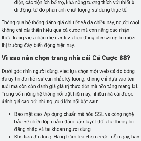
diện, các tiện ích bổ trợ, khả năng tương thích với thiết bị
di động, từ đó phản ánh chất lượng sử dụng thực tế.
Thông qua hệ thống đánh giá chi tiết và đa chiều này, người chơi
không chỉ cải thiện hiệu quả cá cược mà còn nâng cao nhận
thức trong việc nhận diện và lựa chọn đúng nhà cái uy tín giữa
thị trường đầy biến động hiện nay.
Vì sao nên chọn trang nhà cái Cá Cược 88?
Dưới góc nhìn người dùng, việc lựa chọn một
web cá độ bóng
đá uy tín
đòi hỏi sự cân nhắc kỹ lưỡng, không chỉ dựa vào tên
tuổi mà còn cần đánh giá giá trị thực tiễn mà nền tảng mang lại.
Trong số những hệ thống nổi bật hiện nay, nhiều nhà cái được
đánh giá cao bởi những ưu điểm nổi bật sau:
Bảo mật cao: Áp dụng chuẩn mã hóa SSL và công nghệ
bảo vệ nhiều lớp nhằm đảm bảo tuyệt đối cho thông tin
đăng nhập và tài khoản người dùng.
Kho kèo đa dạng: Hàng trăm lựa chọn cược mỗi ngày, bao