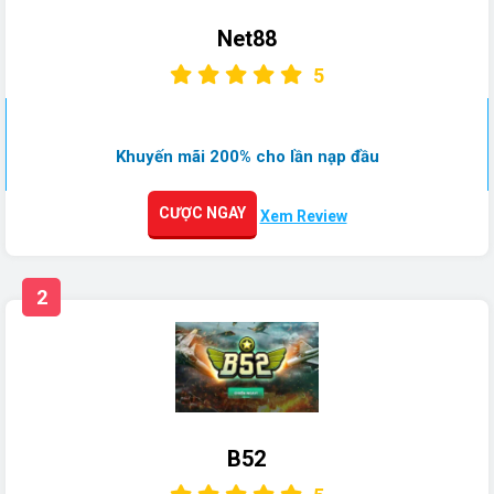
Net88
5
Khuyến mãi 200% cho lần nạp đầu
CƯỢC NGAY
Xem Review
2
B52