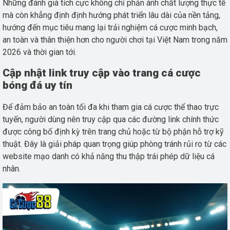
Những đánh giá tích cực không chỉ phản ánh chất lượng thực tế
mà còn khẳng định định hướng phát triển lâu dài của nền tảng,
hướng đến mục tiêu mang lại trải nghiệm cá cược minh bạch,
an toàn và thân thiện hơn cho người chơi tại Việt Nam trong năm
2026 và thời gian tới.
Cập nhật link truy cập vào trang cá cược
bóng đá uy tín
Để đảm bảo an toàn tối đa khi tham gia cá cược thể thao trực
tuyến, người dùng nên truy cập qua các đường link chính thức
được công bố định kỳ trên trang chủ hoặc từ bộ phận hỗ trợ kỹ
thuật. Đây là giải pháp quan trọng giúp phòng tránh rủi ro từ các
website mạo danh có khả năng thu thập trái phép dữ liệu cá
nhân.