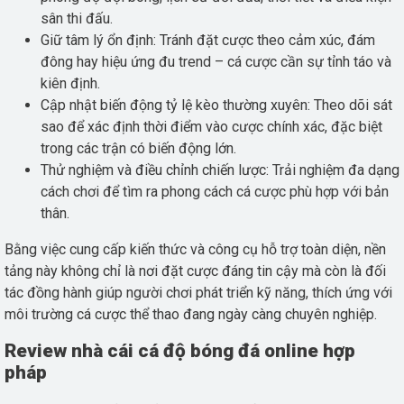
sân thi đấu.
Giữ tâm lý ổn định: Tránh đặt cược theo cảm xúc, đám
đông hay hiệu ứng đu trend – cá cược cần sự tỉnh táo và
kiên định.
Cập nhật biến động tỷ lệ kèo thường xuyên: Theo dõi sát
sao để xác định thời điểm vào cược chính xác, đặc biệt
trong các trận có biến động lớn.
Thử nghiệm và điều chỉnh chiến lược: Trải nghiệm đa dạng
cách chơi để tìm ra phong cách cá cược phù hợp với bản
thân.
Bằng việc cung cấp kiến thức và công cụ hỗ trợ toàn diện, nền
tảng này không chỉ là nơi đặt cược đáng tin cậy mà còn là đối
tác đồng hành giúp người chơi phát triển kỹ năng, thích ứng với
môi trường cá cược thể thao đang ngày càng chuyên nghiệp.
Review nhà cái cá độ bóng đá online hợp
pháp