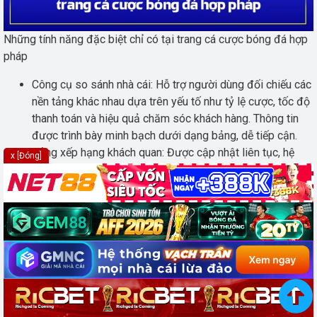
Những tính năng đặc biệt chỉ có tại trang cá cược bóng đá hợp
pháp
Công cụ so sánh nhà cái: Hỗ trợ người dùng đối chiếu các
nền tảng khác nhau dựa trên yếu tố như tỷ lệ cược, tốc độ
thanh toán và hiệu quả chăm sóc khách hàng. Thông tin
được trình bày minh bạch dưới dạng bảng, dễ tiếp cận.
Bảng xếp hạng khách quan: Được cập nhật liên tục, hệ
x [Đóng]
thống tổng hợp đánh giá các thương hiệu cá cược dựa
trên độ tin cậy, sự minh bạch và phản hồi từ cộng đồng
người dùng tại Việt Nam.
AI phân tích kèo: Ứng dụng trí tuệ nhân tạo xử lý dữ liệu
về phong độ, lịch sử thi đấu, hiệu suất ghi bàn và thông
tin chiến thuật, giúp người chơi nhận được gợi ý tối ưu.
Thư viện kiến thức: Trang cá độ bóng đá bao gồm các bài
viết chuyên sâu về đọc kèo, phân bổ tài chính, đánh giá
đội hình và sử dụng dữ liệu thống kê thể thao trong dự