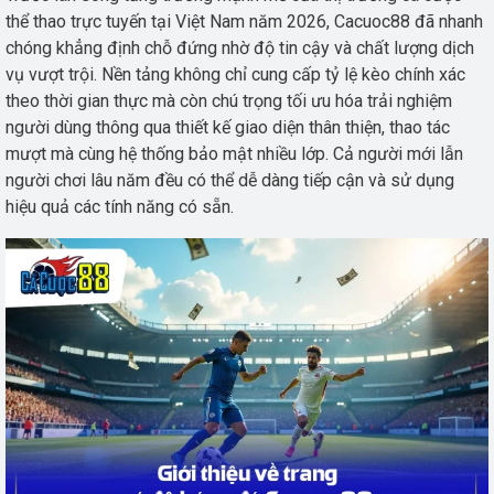
thể thao trực tuyến tại Việt Nam năm 2026, Cacuoc88 đã nhanh
chóng khẳng định chỗ đứng nhờ độ tin cậy và chất lượng dịch
vụ vượt trội. Nền tảng không chỉ cung cấp tỷ lệ kèo chính xác
theo thời gian thực mà còn chú trọng tối ưu hóa trải nghiệm
người dùng thông qua thiết kế giao diện thân thiện, thao tác
mượt mà cùng hệ thống bảo mật nhiều lớp. Cả người mới lẫn
người chơi lâu năm đều có thể dễ dàng tiếp cận và sử dụng
hiệu quả các tính năng có sẵn.